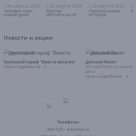
с 20 августа 2026
с 20 августа 2026
с 20 августа 2026
с 
16+
18+
18+
Человек-паук:
Жертва
Параллельные
М
новый день
обстоятельств
истории
Новости и акции
Групповой тариф "Вместе веселее"
Детский билет
Узнать подробности
Детский билет со скидкой 
день!
Узнать подробности
Телефоны
300-028 - Кинокасса