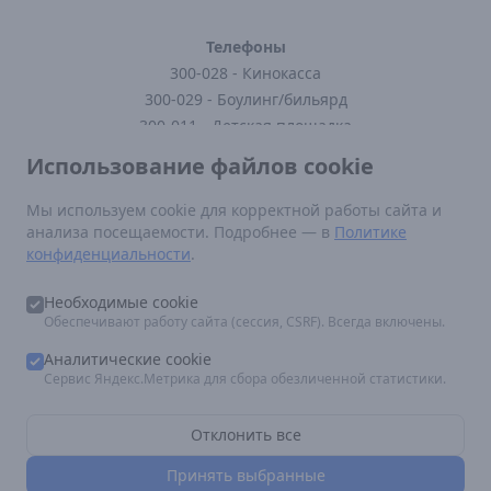
Телефоны
300-028 - Кинокасса
300-029 - Боулинг/бильярд
300-011 - Детская площадка
300-121 - Кафе
Использование файлов cookie
300-123 - Заказать доставку
Мы используем cookie для корректной работы сайта и
анализа посещаемости. Подробнее — в
Политике
Нормативные документы
конфиденциальности
.
Постановление Правительства РФ от 16 августа 2021 г N 1338
Федеральный закон от 29.12.2010 N 436-ФЗ (ред. от 12.06.2024)
Необходимые cookie
Правила посещения кинотеатра
Обеспечивают работу сайта (сессия, CSRF). Всегда включены.
По вопросам размещения рекламы:
marketing.epicentr@mail.ru
Аналитические cookie
Сервис Яндекс.Метрика для сбора обезличенной статистики.
Отклонить все
ООО "Полевая Кухня", ИНН 3906107125, юр. адрес: 236011, г.
Принять выбранные
Калининград, ул. Судостроительная, 75