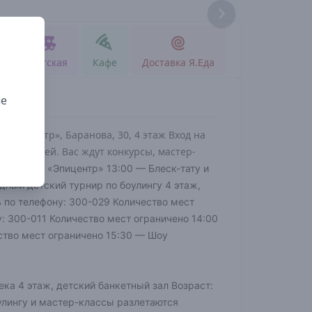
Реклама
д
Детская
Кафе
Доставка Я.Еда
ые
 «Эпицентр», Баранова, 30, 4 этаж Вход на
иты детей. Вас ждут конкурсы, мастер-
 этаж ТРК «Эпицентр»
13:00 — Блеск-тату и
дный детский турнир по боулингу 4 этаж,
ь по телефону: 300-029 Количество мест
: 300-011 Количество мест ограничено 14:00
ство мест ограничено 15:30 — Шоу
ка 4 этаж, детский банкетный зал Возраст:
оулингу и мастер-классы разлетаются