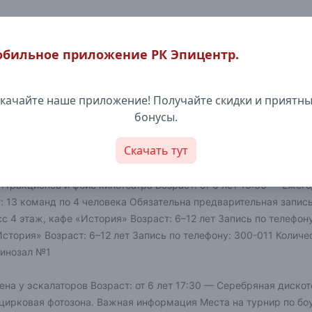
бильное приложение РК Эпицентр.
Кинотеатр
Боулинг/Бильяр
качайте наше приложение! Получайте скидки и приятн
ик 1 июня!
бонусы.
в РК «Эпицентр»
Дата: 1 июня Время: с 12:00 до 18:00 Место: РК
Скачать тут
тей и родителей на большой праздничный день в честь Дня защ
 фотозона.
Программа праздника:
12:00 — Розыгрыш призов
1
тракционов и фойе кинотеатра Возраст: от 6 лет 13:30 — Ежего
т: 13 команд по 4 человека Обязательна предварительная запис
 4 этаж, кафе «История» Возраст: 6–12 лет Запись по телефону
стория» Возраст: 6–12 лет Запись по телефону: 300-011 Количе
кинозал №1
а у эскалаторов Возраст: от 6 лет 17:30 — Серебряная дискоте
ая цирковая фотозона. Важная информация Места на турнир по б