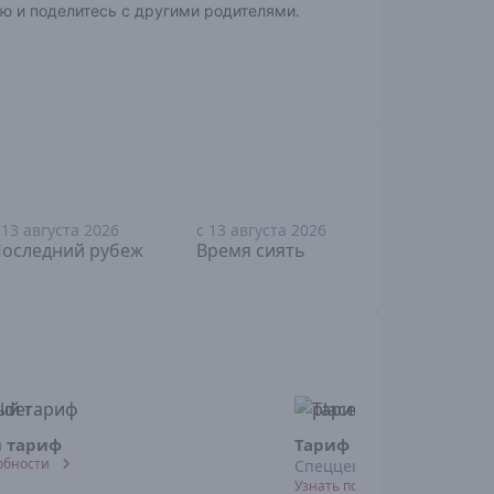
ю и поделитесь с другими родителями.
 13 августа 2026
с 13 августа 2026
с 13 август
18+
12+
16+
оследний рубеж
Время сиять
Шепот се
 тариф
Тариф "Студенческий
обности
Спеццена для студентов
Узнать подробности