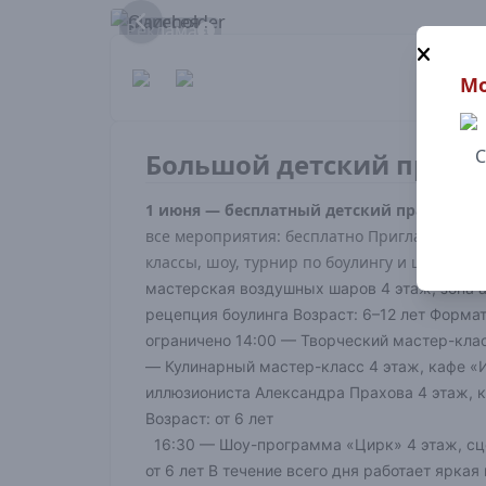
Реклама
Мо
С
Большой детский праздн
1 июня — бесплатный детский праздник 
все мероприятия: бесплатно Приглашаем де
классы, шоу, турнир по боулингу и цирковая
мастерская воздушных шаров 4 этаж, зона ат
рецепция боулинга Возраст: 6–12 лет Форма
ограничено 14:00 — Творческий мастер-класс
— Кулинарный мастер-класс 4 этаж, кафе «И
иллюзиониста Александра Прахова 4 этаж, 
Возраст: от 6 лет
16:30 — Шоу-программа «Цирк» 4 этаж, сцен
от 6 лет В течение всего дня работает ярк