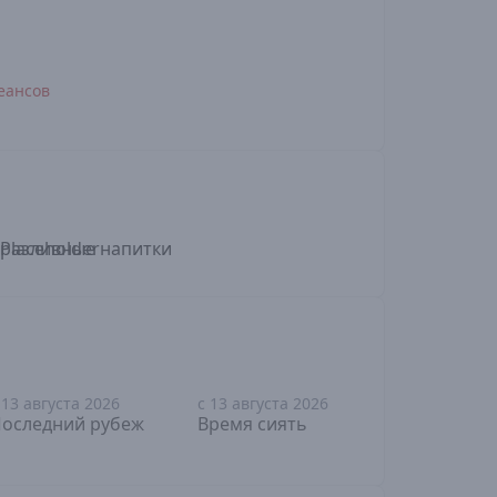
еансов
 13 августа 2026
с 13 августа 2026
с 13 август
18+
12+
16+
оследний рубеж
Время сиять
Шепот се