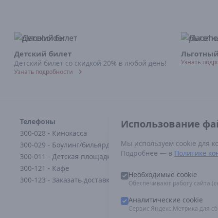
Детский билет
Льготный
Узнать подр
Детский билет со скидкой 20% в любой день!
Узнать подробности
Телефоны
Норм
Использование фай
Постан
300-028 - Кинокасса
1338
Мы используем cookie для к
300-029 - Боулинг/бильярд
Федера
Подробнее — в
Политике ко
300-011 - Детская площадка
12.06.
Прави
300-121 - Кафе
Необходимые cookie
По в
300-123 - Заказать доставку
Обеспечивают работу сайта (се
mar
Аналитические cookie
Сервис Яндекс.Метрика для сб