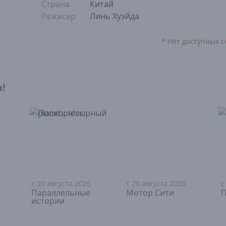
Страна
Китай
Режисер
Линь Хуэйда
* Нет доступных с
р!
с 20 августа 2026
с 20 августа 2026
с
18+
18+
Параллельные
Мотор Сити
П
истории