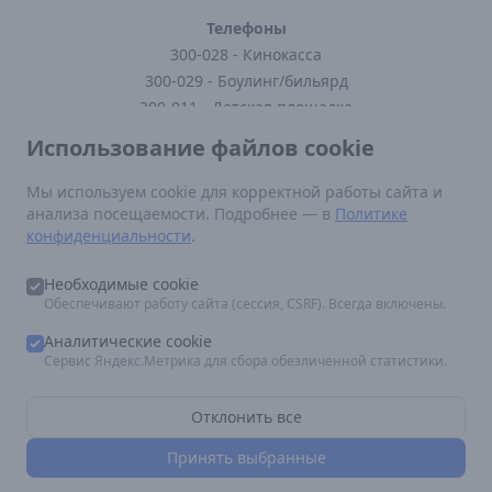
Телефоны
300-028 - Кинокасса
300-029 - Боулинг/бильярд
300-011 - Детская площадка
300-121 - Кафе
Использование файлов cookie
300-123 - Заказать доставку
Мы используем cookie для корректной работы сайта и
анализа посещаемости. Подробнее — в
Политике
Нормативные документы
конфиденциальности
.
Постановление Правительства РФ от 16 августа 2021 г N 1338
Федеральный закон от 29.12.2010 N 436-ФЗ (ред. от 12.06.2024)
Необходимые cookie
Правила посещения кинотеатра
Обеспечивают работу сайта (сессия, CSRF). Всегда включены.
По вопросам размещения рекламы:
marketing.epicentr@mail.ru
Аналитические cookie
Сервис Яндекс.Метрика для сбора обезличенной статистики.
Отклонить все
ООО "Полевая Кухня", ИНН 3906107125, юр. адрес: 236011, г.
Принять выбранные
Калининград, ул. Судостроительная, 75