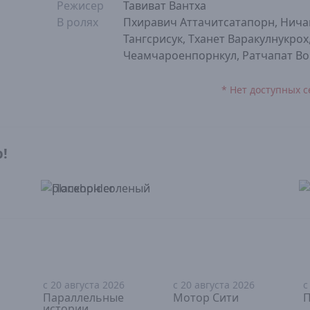
Режисер
Тавиват Вантха
В ролях
Пхиравич Аттачитсатапорн, Нича
Тангсрисук, Тханет Варакулнукрох
Чеамчароенпорнкул, Ратчапат В
* Нет доступных с
р!
с 20 августа 2026
с 20 августа 2026
с
18+
18+
Параллельные
Мотор Сити
П
истории