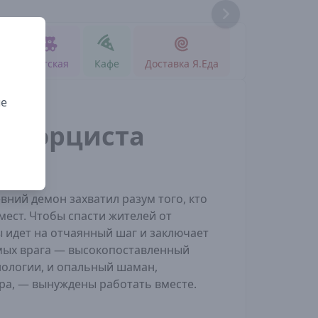
Реклама
д
Детская
Кафе
Доставка Я.Еда
ые
экзорциста
вний демон захватил разум того, кто
мест. Чтобы спасти жителей от
 идет на отчаянный шаг и заключает
имых врага — высокопоставленный
нологии, и опальный шаман,
а, — вынуждены работать вместе.