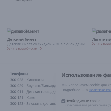
Детский билет
Льготный
Узнать подр
Детский билет со скидкой 20% в любой день!
Узнать подробности
Телефоны
Норм
Использование фай
Постан
300-028 - Кинокасса
1338
Мы используем cookie для к
300-029 - Боулинг/бильярд
Федера
Подробнее — в
Политике ко
300-011 - Детская площадка
12.06.
Прави
300-121 - Кафе
Необходимые cookie
По в
300-123 - Заказать доставку
Обеспечивают работу сайта (се
mar