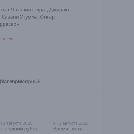
пхат Чатчайпхолрат, Джираю
, Савани Утумма, Онгарт
оррасарн
еансов
 13 августа 2026
с 13 августа 2026
с 13 август
18+
12+
16+
оследний рубеж
Время сиять
Шепот се