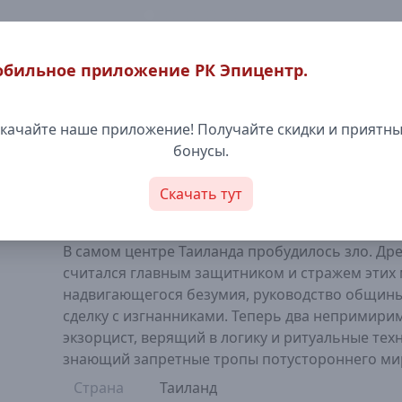
бильное приложение РК Эпицентр.
Кинотеатр
Боулинг/Бильяр
качайте наше приложение! Получайте скидки и приятн
ужасы
бонусы.
Астрал. Проклятие 
Скачать тут
18+
1 час 57 минут
В самом центре Таиланда пробудилось зло. Дре
считался главным защитником и стражем этих 
надвигающегося безумия, руководство общины
сделку с изгнанниками. Теперь два непримир
экзорцист, верящий в логику и ритуальные тех
знающий запретные тропы потустороннего мир
Страна
Таиланд