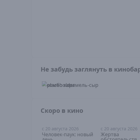
Не забудь заглянуть в киноба
Скоро в кино
с 20 августа 2026
с 20 августа 2026
16+
18+
Человек-паук: новый
Жертва
день
обстоятельств