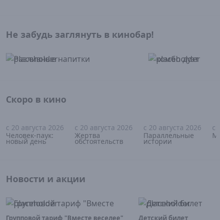
Не забудь заглянуть в кинобар!
Скоро в кино
с 20 августа 2026
с 20 августа 2026
с 20 августа 2026
с 
16+
18+
18+
Человек-паук:
Жертва
Параллельные
М
новый день
обстоятельств
истории
Новости и акции
Групповой тариф "Вместе веселее"
Детский билет