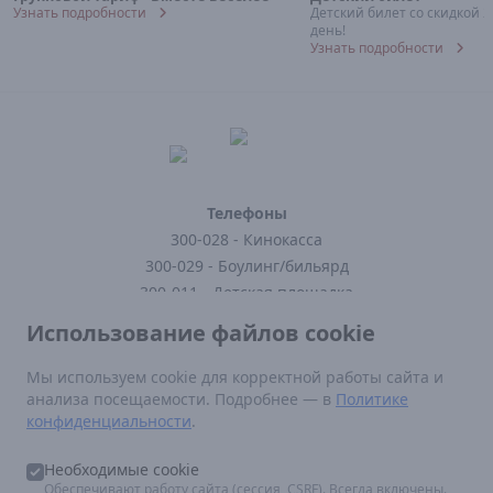
Узнать подробности
Детский билет со скидкой 
день!
Узнать подробности
Телефоны
300-028 - Кинокасса
300-029 - Боулинг/бильярд
300-011 - Детская площадка
300-121 - Кафе
Использование файлов cookie
300-123 - Заказать доставку
Мы используем cookie для корректной работы сайта и
анализа посещаемости. Подробнее — в
Политике
Нормативные документы
конфиденциальности
.
Постановление Правительства РФ от 16 августа 2021 г N 1338
Федеральный закон от 29.12.2010 N 436-ФЗ (ред. от 12.06.2024)
Необходимые cookie
Правила посещения кинотеатра
Обеспечивают работу сайта (сессия, CSRF). Всегда включены.