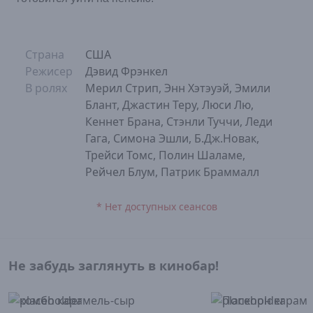
Страна
США
Режисер
Дэвид Фрэнкел
В ролях
Мерил Стрип, Энн Хэтэуэй, Эмили
Блант, Джастин Теру, Люси Лю,
Кеннет Брана, Стэнли Туччи, Леди
Гага, Симона Эшли, Б.Дж.Новак,
Трейси Томс, Полин Шаламе,
Рейчел Блум, Патрик Браммалл
* Нет доступных сеансов
Не забудь заглянуть в кинобар!