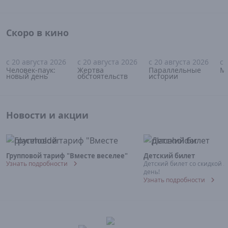
Скоро в кино
с 20 августа 2026
с 20 августа 2026
с 20 августа 2026
с 
16+
18+
18+
Человек-паук:
Жертва
Параллельные
М
новый день
обстоятельств
истории
Новости и акции
Групповой тариф "Вместе веселее"
Детский билет
Узнать подробности
Детский билет со скидкой 
день!
Узнать подробности