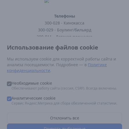
Телефоны
300-028 - Кинокасса
300-029 - Боулинг/бильярд
300-011 - Детская площадка
300-121 - Кафе
Использование файлов cookie
300-123 - Заказать доставку
Мы используем cookie для корректной работы сайта и
анализа посещаемости. Подробнее — в
Политике
Нормативные документы
конфиденциальности
.
Постановление Правительства РФ от 16 августа 2021 г N 1338
Федеральный закон от 29.12.2010 N 436-ФЗ (ред. от 12.06.2024)
Необходимые cookie
Правила посещения кинотеатра
Обеспечивают работу сайта (сессия, CSRF). Всегда включены.
По вопросам размещения рекламы:
marketing.epicentr@mail.ru
Аналитические cookie
Сервис Яндекс.Метрика для сбора обезличенной статистики.
Отклонить все
ООО "Полевая Кухня", ИНН 3906107125, юр. адрес: 236011, г.
Принять выбранные