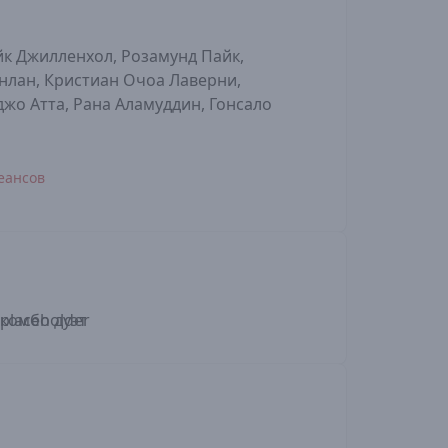
йк Джилленхол, Розамунд Пайк,
нлан, Кристиан Очоа Лаверни,
джо Атта, Рана Аламуддин, Гонсало
еансов