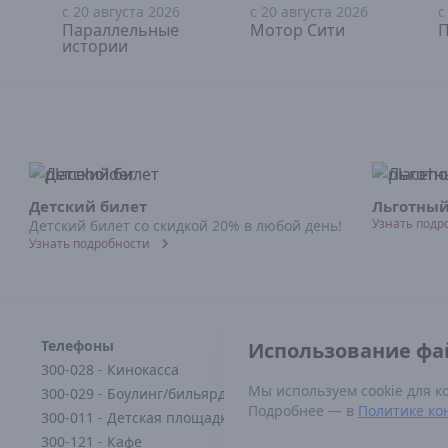
с 20 августа 2026
с 20 августа 2026
с
18+
18+
Параллельные
Мотор Сити
П
истории
Детский билет
Льготный
Узнать подр
Детский билет со скидкой 20% в любой день!
Узнать подробности
Телефоны
Норм
Использование фай
Постан
300-028 - Кинокасса
1338
Мы используем cookie для к
300-029 - Боулинг/бильярд
Федера
Подробнее — в
Политике ко
300-011 - Детская площадка
12.06.
Прави
300-121 - Кафе