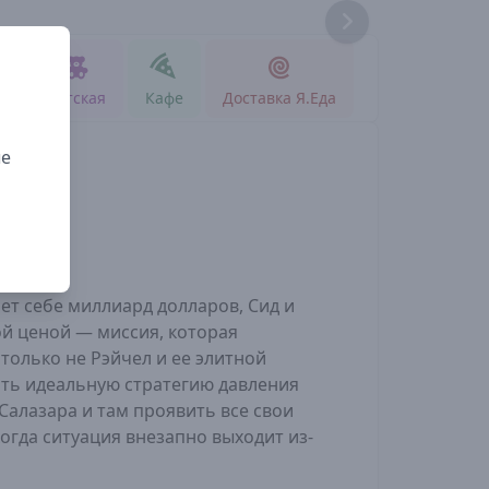
Реклама
д
Детская
Кафе
Доставка Я.Еда
ые
ет себе миллиард долларов, Сид и
й ценой — миссия, которая
только не Рэйчел и ее элитной
ить идеальную стратегию давления
 Салазара и там проявить все свои
огда ситуация внезапно выходит из-