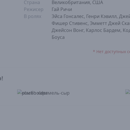
Страна
Великобритания, США
Режисер
Гай Ричи
В ролях
Эйса Гонсалес, Генри Кэвилл, Дже
Фишер Стивенс, Эмметт Джей Ска
Джейсон Вонг, Карлос Бардем, Ко
Боуса
* Нет доступных с
р!