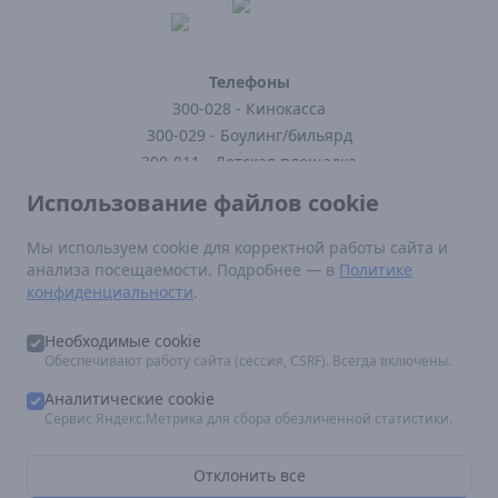
Телефоны
300-028 - Кинокасса
300-029 - Боулинг/бильярд
300-011 - Детская площадка
300-121 - Кафе
Использование файлов cookie
300-123 - Заказать доставку
Мы используем cookie для корректной работы сайта и
анализа посещаемости. Подробнее — в
Политике
Нормативные документы
конфиденциальности
.
Постановление Правительства РФ от 16 августа 2021 г N 1338
Федеральный закон от 29.12.2010 N 436-ФЗ (ред. от 12.06.2024)
Необходимые cookie
Правила посещения кинотеатра
Обеспечивают работу сайта (сессия, CSRF). Всегда включены.
По вопросам размещения рекламы:
marketing.epicentr@mail.ru
Аналитические cookie
Сервис Яндекс.Метрика для сбора обезличенной статистики.
Отклонить все