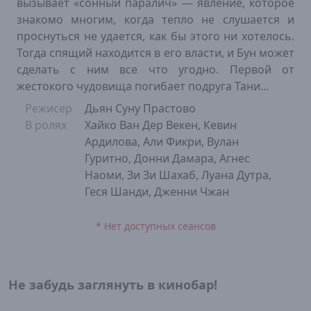
вызывает «сонный паралич» — явление, которое
знакомо многим, когда тепло не слушается и
проснуться не удается, как бы этого ни хотелось.
Тогда спящий находится в его власти, и Бун может
сделать с ним все что угодно. Первой от
жестокого чудовища погибает подруга Тани...
Режисер
Дьян Суну Прастово
В ролях
Хайко Ван Дер Векен, Кевин
Ардилова, Али Фикри, Вулан
Гуритно, Донни Дамара, Агнес
Наоми, Зи Зи Шахаб, Луана Дутра,
Геся Шанди, Дженни Чжан
* Нет доступных сеансов
Не забудь заглянуть в кинобар!