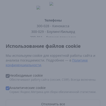
Телефоны
300-028 - Кинокасса
300-029 - Боулинг/бильярд
300-011 - Детская площадка
300-121 - Кафе
Использование файлов cookie
300-123 - Заказать доставку
Мы используем cookie для корректной работы сайта и
анализа посещаемости. Подробнее — в
Политике
Нормативные документы
конфиденциальности
.
Постановление Правительства РФ от 16 августа 2021 г N 1338
Федеральный закон от 29.12.2010 N 436-ФЗ (ред. от 12.06.2024)
Необходимые cookie
Правила посещения кинотеатра
Обеспечивают работу сайта (сессия, CSRF). Всегда включены.
По вопросам размещения рекламы:
marketing.epicentr@mail.ru
Аналитические cookie
Сервис Яндекс.Метрика для сбора обезличенной статистики.
Отклонить все