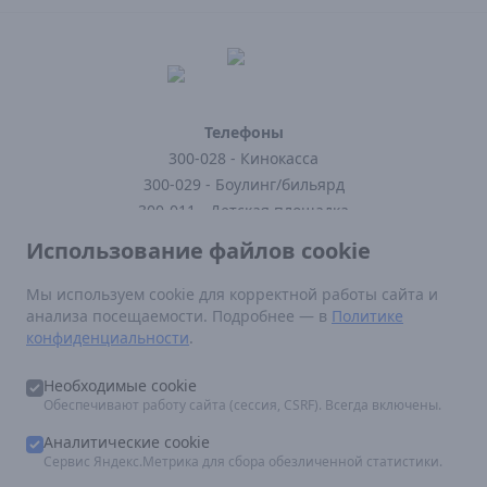
Телефоны
300-028 - Кинокасса
300-029 - Боулинг/бильярд
300-011 - Детская площадка
300-121 - Кафе
Использование файлов cookie
300-123 - Заказать доставку
Мы используем cookie для корректной работы сайта и
анализа посещаемости. Подробнее — в
Политике
Нормативные документы
конфиденциальности
.
Постановление Правительства РФ от 16 августа 2021 г N 1338
Федеральный закон от 29.12.2010 N 436-ФЗ (ред. от 12.06.2024)
Необходимые cookie
Правила посещения кинотеатра
Обеспечивают работу сайта (сессия, CSRF). Всегда включены.
По вопросам размещения рекламы:
marketing.epicentr@mail.ru
Аналитические cookie
Сервис Яндекс.Метрика для сбора обезличенной статистики.