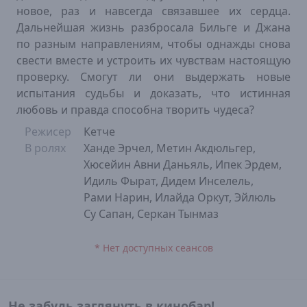
новое, раз и навсегда связавшее их сердца.
Дальнейшая жизнь разбросала Бильге и Джана
по разным направлениям, чтобы однажды снова
свести вместе и устроить их чувствам настоящую
проверку. Смогут ли они выдержать новые
испытания судьбы и доказать, что истинная
любовь и правда способна творить чудеса?
Режисер
Кетче
В ролях
Ханде Эрчел, Метин Акдюльгер,
Хюсейин Авни Даньяль, Ипек Эрдем,
Идиль Фырат, Дидем Инселель,
Рами Нарин, Илайда Оркут, Эйлюль
Су Сапан, Серкан Тынмаз
* Нет доступных сеансов
Не забудь заглянуть в кинобар!