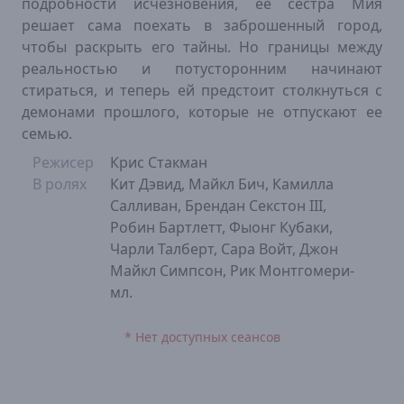
подробности исчезновения, ее сестра Мия
решает сама поехать в заброшенный город,
чтобы раскрыть его тайны. Но границы между
реальностью и потусторонним начинают
стираться, и теперь ей предстоит столкнуться с
демонами прошлого, которые не отпускают ее
семью.
Режисер
Крис Стакман
В ролях
Кит Дэвид, Майкл Бич, Камилла
Салливан, Брендан Секстон III,
Робин Бартлетт, Фыонг Кубаки,
Чарли Талберт, Сара Войт, Джон
Майкл Симпсон, Рик Монтгомери-
мл.
* Нет доступных сеансов