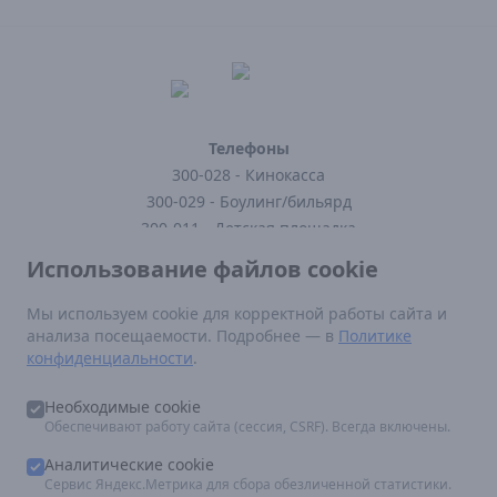
Телефоны
300-028 - Кинокасса
300-029 - Боулинг/бильярд
300-011 - Детская площадка
300-121 - Кафе
Использование файлов cookie
300-123 - Заказать доставку
Мы используем cookie для корректной работы сайта и
анализа посещаемости. Подробнее — в
Политике
Нормативные документы
конфиденциальности
.
Постановление Правительства РФ от 16 августа 2021 г N 1338
Федеральный закон от 29.12.2010 N 436-ФЗ (ред. от 12.06.2024)
Необходимые cookie
Правила посещения кинотеатра
Обеспечивают работу сайта (сессия, CSRF). Всегда включены.
По вопросам размещения рекламы:
marketing.epicentr@mail.ru
Аналитические cookie
Сервис Яндекс.Метрика для сбора обезличенной статистики.