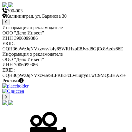
300-003
Калининград, ул. Баранова 30
Информация о рекламодателе
ООО "Дело Инвест"
ИНН 3906099386
ERID:
CQH36pWzJqNVxzwsvk4y65WRHzpE8Jvzd8GjCc8Azdz66E
Информация о рекламодателе
ООО "Дело Инвест"
ИНН 3906099386
ERID:
CQH36pWzJqNVxzwseSLFKtEFzLwuujfydLwC9MQ5JHAZie
Реклама
Р