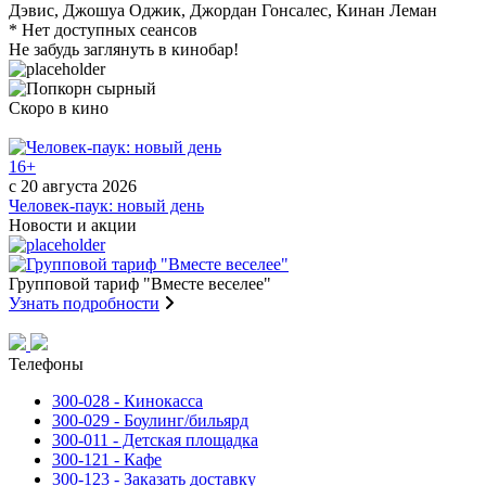
Дэвис, Джошуа Оджик, Джордан Гонсалес, Кинан Леман
* Нет доступных сеансов
Не забудь заглянуть в кинобар!
Скоро в кино
16+
с 20 августа 2026
с
Человек-паук: новый день
Ж
Новости и акции
Групповой тариф "Вместе веселее"
Д
Узнать подробности
Д
У
Телефоны
300-028 - Кинокасса
300-029 - Боулинг/бильярд
300-011 - Детская площадка
300-121 - Кафе
300-123 - Заказать доставку