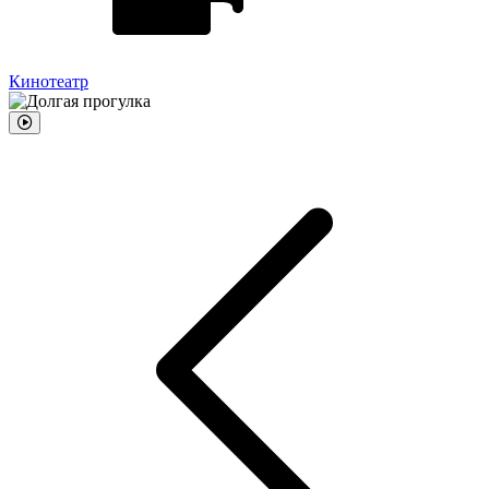
Кинотеатр
Б