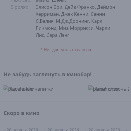
Режисер
Майкл Шэнкс
В ролях
Элисон Бри, Дейв Франко, Деймон
Херриман, Джек Кенни, Санни
С.Валия, М.Дж.Дорнинг, Карл
Ричмонд, Миа Моррисси, Чарли
Лис, Сара Лэнг
* Нет доступных сеансов
Не забудь заглянуть в кинобар!
Скоро в кино
с 20 августа 2026
с 20 августа 2026
с 20 августа 2026
с 
16+
18+
18+